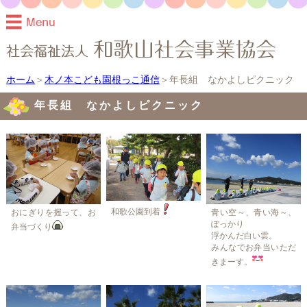
ホーム
＞
木ノ本こども園根っこ通信
＞年長組 なかよしピクニック
年長組 なかよしピクニック
和歌公園到着
おにぎりを握って、お
青い空～、青い海～、
ぽっかり
弁当づくり
浮かんだ白い雲。
みんなでお弁当いただ
きまーす。